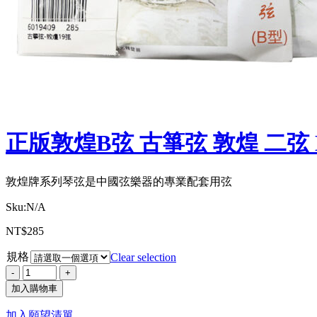
正版敦煌B弦 古箏弦 敦煌 二弦 B
敦煌牌系列琴弦是中國弦樂器的專業配套用弦
Sku:
N/A
NT$
285
規格
Clear selection
加入購物車
加入願望清單