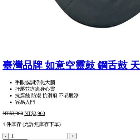
臺灣品牌 如意空靈鼓 鋼舌鼓 天鼓
手眼協調活化大腦
抒壓並療癒身心靈
抗腐蝕 防潮 抗滑痕 不易脫漆
容易入門
NT$
3,980
NT$
2,960
4 件庫存 (允許無庫存下單)