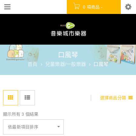
0 項商品
-
NT$
0
口風琴
首頁
›
兒童樂器/一般樂器
›
口風琴
選擇商品分類
顯示所有 3 個結果
依最新項目排序