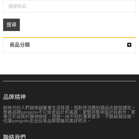
搜尋
商品分類
品牌精神
新時代的人們越來越著重生活質感，而對所消費的精品也越發講究。
樂器品牌pangolin不只追求設計的美感、更堅持藝術設計與創作、更
專注於品質的審視檢核，透過一絲不茍的專業要求，不斷超越自我，
也讓pangolin走出台灣品牌樂器的美好明天。
聯絡我們