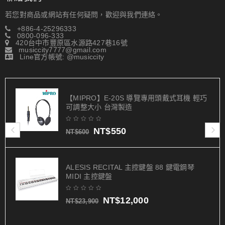
若您對商品或網站有任何疑問，歡迎與我們連絡。
+886-4-25296333
0800-096-333
420台中市豐原區水源路427巷16號
musiccity7777@gmail.com
Line官方帳號: @musiccity
【MIPRO】E-20S 導覽專用頭戴式耳機 輕巧
可調整大小 台灣製造
NT$
550
NT$
600
ALESIS RECITAL 主控鍵盤 88 鍵電鋼琴
MIDI 主控鍵盤
NT$
12,000
NT$
23,900