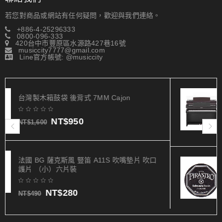
若您對商品或網站有任何疑問，歡迎與我們連絡。
+886-4-25296333
0800-096-333
420台中市豐原區水源路427巷16號
musiccity7777@gmail.com
Line官方帳號: @musiccity
YAMAHA CLP-835 數位電鋼琴 88鍵 黑色/
色/玫瑰木色
NT$
65,000
 吹口
德國製松香 PIRASTRO 9005 Eudoxa 松香
小提琴 中提琴 大提琴 松香
NT$
275
NT$
500