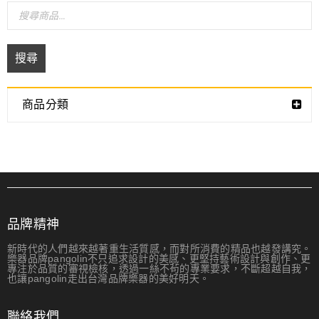
搜尋
商品分類
品牌精神
新時代的人們越來越著重生活質感，而對所消費的精品也越發講究。
樂器品牌pangolin不只追求設計的美感、更堅持藝術設計與創作、更
專注於品質的審視檢核，透過一絲不茍的專業要求，不斷超越自我，
也讓pangolin走出台灣品牌樂器的美好明天。
聯絡我們