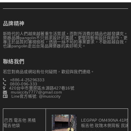
品牌精神
新時代的人們越來越著重生活質感，而對所消費的精品也越發講究。
樂器品牌pangolin不只追求設計的美感、更堅持藝術設計與創作、更
專注於品質的審視檢核，透過一絲不茍的專業要求，不斷超越自我，
也讓pangolin走出台灣品牌樂器的美好明天。
聯絡我們
若您對商品或網站有任何疑問，歡迎與我們連絡。
+886-4-25296333
0800-096-333
420台中市豐原區水源路427巷16號
musiccity7777@gmail.com
Line官方帳號: @musiccity
LEGPAP OM490NA 41吋 OM桶 雲杉木 全單
板吉他 玫瑰木側背板 民謠吉他