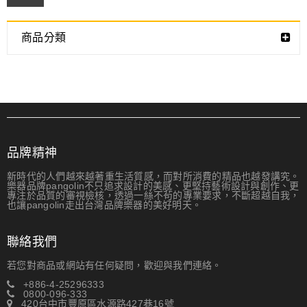
商品分類
品牌精神
新時代的人們越來越著重生活質感，而對所消費的精品也越發講究。
樂器品牌pangolin不只追求設計的美感、更堅持藝術設計與創作、更
專注於品質的審視檢核，透過一絲不茍的專業要求，不斷超越自我，
也讓pangolin走出台灣品牌樂器的美好明天。
聯絡我們
若您對商品或網站有任何疑問，歡迎與我們連絡。
+886-4-25296333
0800-096-333
420台中市豐原區水源路427巷16號