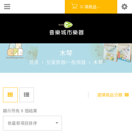
0 項商品
-
NT$
0
木琴
首頁
›
兒童樂器/一般樂器
›
木琴
選擇商品分類
顯示所有 8 個結果
依最新項目排序