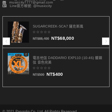
musiccity7777@gmail.com
Line官方帳號: @musiccity
SUGARCREEK-SCA7 薩克斯風
NT$
68,000
NT$
88,400
電吉他弦 DADDARIO EXP110 (10-46) 鍍鎳
弦 音色完美
NT$
400
NT$
500
© 2021 Pangolin Co. Ltd. All Rights Reserved.