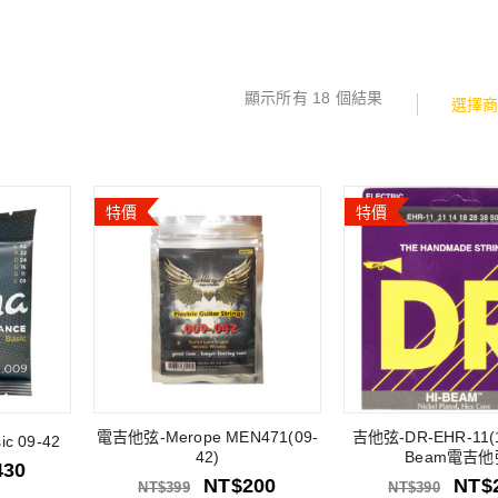
顯示所有 18 個結果
選擇
特價
特價
電吉他弦-Merope MEN471(09-
吉他弦-DR-EHR-11(1
c 09-42
42)
Beam電吉他
430
NT$
200
NT$
NT$
399
NT$
390