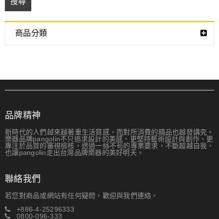
搜尋
商品分類
品牌精神
新時代的人們越來越著重生活質感，而對所消費的精品也越發講究。
樂器品牌pangolin不只追求設計的美感、更堅持藝術設計與創作、更
專注於品質的審視檢核，透過一絲不茍的專業要求，不斷超越自我，
也讓pangolin走出台灣品牌樂器的美好明天。
聯絡我們
若您對商品或網站有任何疑問，歡迎與我們連絡。
+886-4-25296333
0800-096-333