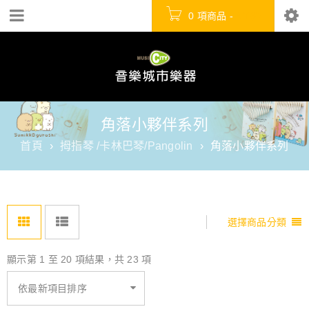
0 項商品
-
NT$
0
角落小夥伴系列
首頁
›
拇指琴 /卡林巴琴/Pangolin
›
角落小夥伴系列
選擇商品分類
顯示第 1 至 20 項結果，共 23 項
依最新項目排序