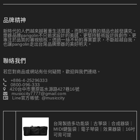
品牌精神
新時代的人們越來越著重生活質感，而對所消費的精品也越發講究。
樂器品牌pangolin不只追求設計的美感、更堅持藝術設計與創作、更
專注於品質的審視檢核，透過一絲不茍的專業要求，不斷超越自我，
也讓pangolin走出台灣品牌樂器的美好明天。
聯絡我們
若您對商品或網站有任何疑問，歡迎與我們連絡。
+886-4-25296333
0800-096-333
420台中市豐原區水源路427巷16號
musiccity7777@gmail.com
Line官方帳號: @musiccity
台灣製造多功能袋｜古箏袋｜合成器袋｜
MIDI鍵盤袋｜電子琴袋｜效果器袋｜16吋｜
可背可提