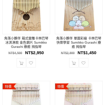
角落小夥伴 箱式雷雕卡林巴琴
角落小夥伴 單圖彩繪 卡林巴琴
冰淇淋款 金色鋼片 Sumikko
快樂學習 Sumikko Gurashi 療
Gurashi 療癒 拇指琴
癒 拇指琴
NT$
2,950
NT$
1,450
NT$
4,500
NT$
2,800
特價
特價