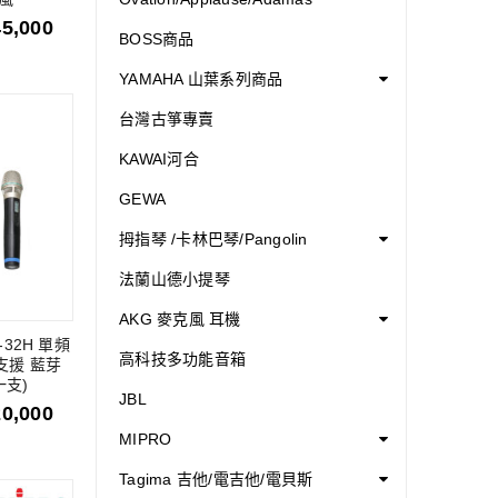
45,000
BOSS商品
YAMAHA 山葉系列商品
台灣古箏專賣
KAWAI河合
GEWA
拇指琴 /卡林巴琴/Pangolin
法蘭山德小提琴
AKG 麥克風 耳機
T-32H 單頻
高科技多功能音箱
支援 藍芽
一支)
JBL
20,000
MIPRO
Tagima 吉他/電吉他/電貝斯