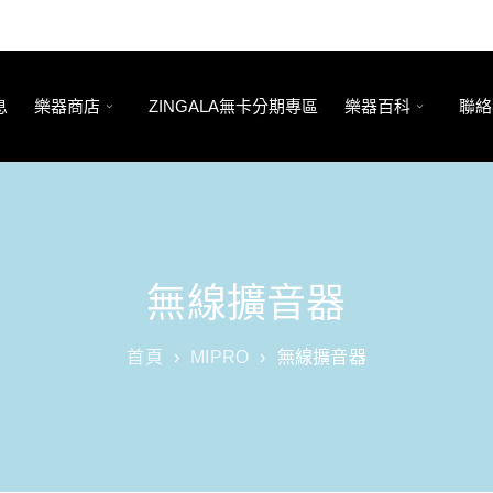
息
樂器商店
ZINGALA無卡分期專區
樂器百科
聯絡
無線擴音器
首頁
›
MIPRO
›
無線擴音器