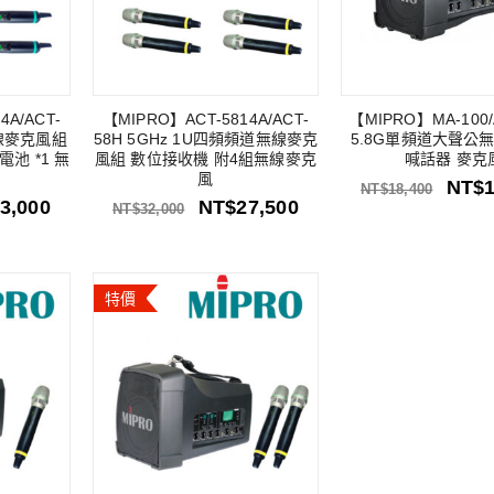
4A/ACT-
【MIPRO】ACT-5814A/ACT-
【MIPRO】MA-100/
無線麥克風組
58H 5GHz 1U四頻頻道無線麥克
5.8G單頻道大聲公
電池 *1 無
風組 數位接收機 附4組無線麥克
喊話器 麥克
風
NT$
NT$
18,400
3,000
NT$
27,500
NT$
32,000
特價