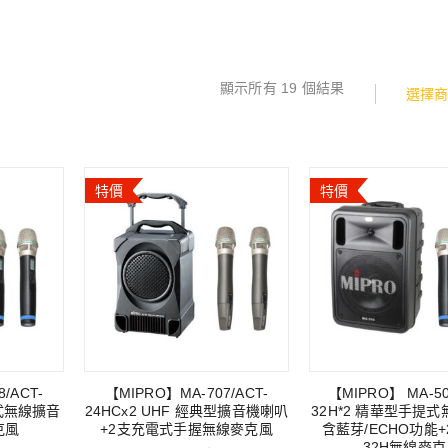
顯示所有 19 個結果
選擇
特價
特價
/ACT-
【MIPRO】MA-707/ACT-
【MIPRO】 MA-50
提式無線擴音
24HCx2 UHF 經典型擴音機喇叭
32H*2 精華型手提
克風
+2支充電式手握無線麥克風
含藍芽/ECHO功能+
32H無線麥