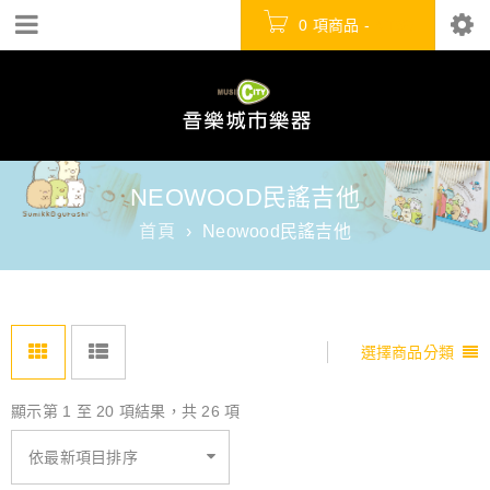
0 項商品
-
NT$
0
NEOWOOD民謠吉他
首頁
›
Neowood民謠吉他
選擇商品分類
顯示第 1 至 20 項結果，共 26 項
依最新項目排序