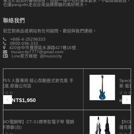
專注於品質的審視檢核，透過一絲不茍的專業要求，不斷超越自我，
也讓pangolin走出台灣品牌樂器的美好明天。
聯絡我們
若您對商品或網站有任何疑問，歡迎與我們連絡。
+886-4-25296333
0800-096-333
420台中市豐原區水源路427巷16號
musiccity7777@gmail.com
Line官方帳號: @musiccity
Spector LG4STBLS 經典傳奇 四弦 標準電貝
斯 藍染色光澤貝斯 BASS
NT$
18,800
NT$
37,600
【ROLAND】AE-20 數位吹管 薩克斯風 數位
薩克斯風 電子吹管 黑色