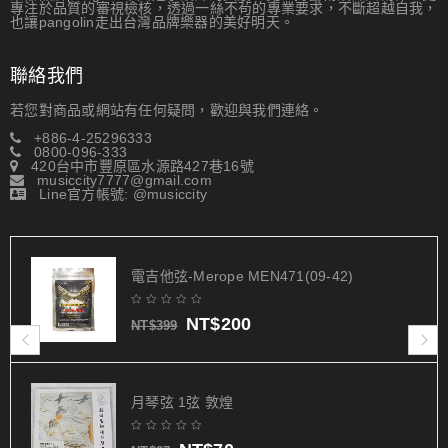
專注於品質的審視檢核，透過一絲不茍的專業要求，不斷超越自我，
也讓pangolin走出台灣品牌樂器的美好明天。
聯絡我們
若您對商品或網站有任何疑問，歡迎與我們連絡。
+886-4-25296333
0800-096-333
420台中市豐原區水源路427巷16號
musiccity7777@gmail.com
Line官方帳號: @musiccity
電吉他弦-Merope MEN471(09-42)
NT$
200
NT$
399
月琴弦 1弦 敦煌